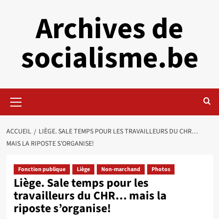
Aller
Archives de
au
contenu
socialisme.be
Menu
principal
ACCUEIL
LIÈGE. SALE TEMPS POUR LES TRAVAILLEURS DU CHR…
MAIS LA RIPOSTE S’ORGANISE!
Fonction publique
Liège
Non-marchand
Photos
Liège. Sale temps pour les
travailleurs du CHR… mais la
riposte s’organise!