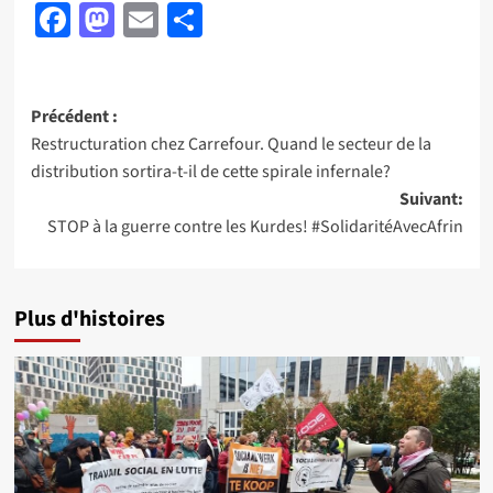
Facebook
Mastodon
Email
Partager
Navigation
Précédent :
Restructuration chez Carrefour. Quand le secteur de la
d’article
distribution sortira-t-il de cette spirale infernale?
Suivant:
STOP à la guerre contre les Kurdes! #SolidaritéAvecAfrin
Plus d'histoires