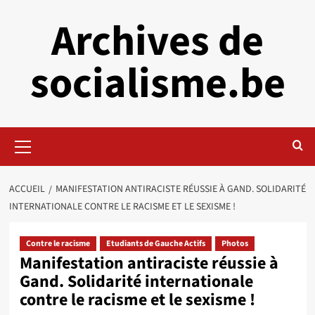
Aller
Archives de
au
contenu
socialisme.be
Menu
principal
ACCUEIL
MANIFESTATION ANTIRACISTE RÉUSSIE À GAND. SOLIDARITÉ
INTERNATIONALE CONTRE LE RACISME ET LE SEXISME !
Contre le racisme
Etudiants de Gauche Actifs
Photos
Manifestation antiraciste réussie à
Gand. Solidarité internationale
contre le racisme et le sexisme !