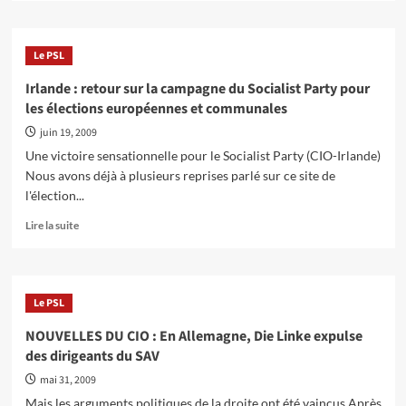
contre
plus
le
sur
régime
Grèce:
Le PSL
Une
nouvelle
Irlande : retour sur la campagne du Socialist Party pour
situation
les élections européennes et communales
pour
la
juin 19, 2009
gauche
Une victoire sensationnelle pour le Socialist Party (CIO-Irlande)
après
Nous avons déjà à plusieurs reprises parlé sur ce site de
une
l'élection...
scission
à
En
Lire la suite
la
savoir
conférence
plus
de
sur
Synaspismos
Irlande
Le PSL
:
retour
NOUVELLES DU CIO : En Allemagne, Die Linke expulse
sur
des dirigeants du SAV
la
campagne
mai 31, 2009
du
Mais les arguments politiques de la droite ont été vaincus Après