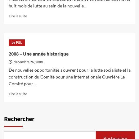
Socialist
huit mois de lutte au sein de la nouvelle...
Party
pour
En
Lire la suite
les
savoir
élections
plus
européennes
sur
et
NOUVELLES
Le PSL
communales
DU
CIO
2008 – Une année historique
:
décembre 26, 2008
En
Allemagne,
De nouvelles opportunités s'ouvrent pour la lutte socialiste et la
Die
construction du Comité pour une Internationale Ouvrière Le
Linke
Comité pour...
expulse
des
En
Lire la suite
dirigeants
savoir
du
plus
SAV
sur
2008
Rechercher
–
Une
année
Rechercher