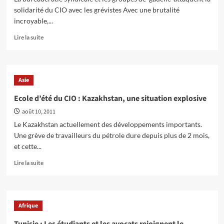
solidarité du CIO avec les grévistes Avec une brutalité
incroyable,...
En
Lire la suite
savoir
plus
sur
Kazakhstan
Asie
:
En
Ecole d’été du CIO : Kazakhstan, une situation explosive
défense
août 10, 2011
des
travailleurs
Le Kazakhstan actuellement des développements importants.
du
Une grève de travailleurs du pétrole dure depuis plus de 2 mois,
pétrole
et cette...
En
Lire la suite
savoir
plus
sur
Ecole
Afrique
d’été
du