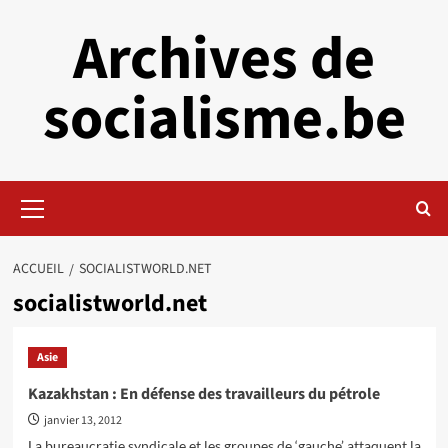
Aller
Archives de
au
contenu
socialisme.be
Menu
principal
ACCUEIL
SOCIALISTWORLD.NET
socialistworld.net
Asie
Kazakhstan : En défense des travailleurs du pétrole
janvier 13, 2012
La bureaucratie syndicale et les groupes de ‘gauche’ attaquent la