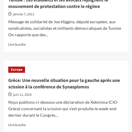
Tunisie : Les étudiants et les avocats rejoignent le
CIO
mouvement de protestation contre le régime
:
Kazakhstan,
janvier 7, 2011
une
Message de solidarité de Joe Higgins, député européen, aux
situation
syndicalistes, socialistes et militants démocratiques de Tunisie
explosive
On rapporte que des...
En
Lire la suite
savoir
plus
sur
Tunisie
Europe
:
Les
Grèce: Une nouvelle situation pour la gauche après une
étudiants
scission à la conférence de Synaspismos
et
les
juin 11, 2010
avocats
Nous publions ci-dessous une déclaration de Xekinima (CIO-
rejoignent
Grèce) concernant la scission qui s'est produite le week-end
le
dernier durant le Congrès...
mouvement
de
En
Lire la suite
protestation
savoir