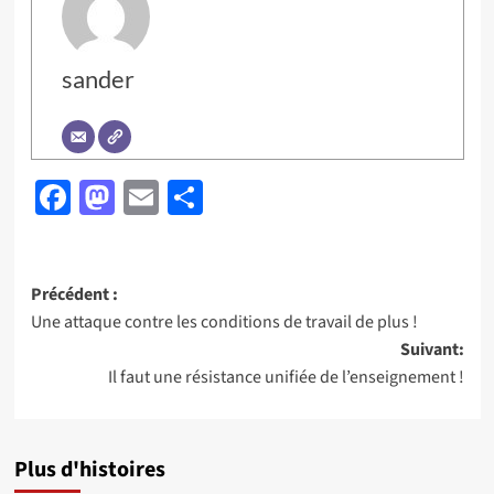
sander
Facebook
Mastodon
Email
Partager
Navigation
Précédent :
Une attaque contre les conditions de travail de plus !
d’article
Suivant:
Il faut une résistance unifiée de l’enseignement !
Plus d'histoires