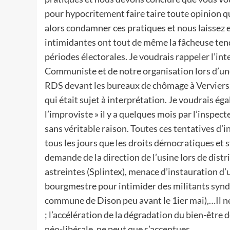
pour hypocritement faire taire toute opinion qui
alors condamner ces pratiques et nous laissez e
intimidantes ont tout de même la fâcheuse tend
périodes électorales. Je voudrais rappeler l’in
Communiste et de notre organisation lors d’une 
RDS devant les bureaux de chômage à Verviers. 
qui était sujet à interprétation. Je voudrais égal
l’improviste » il y a quelques mois par l’inspect
sans véritable raison. Toutes ces tentatives d
tous les jours que les droits démocratiques et 
demande de la direction de l’usine lors de distr
astreintes (Splintex), menace d’instauration d
bourgmestre pour intimider des militants syndic
commune de Dison peu avant le 1ier mai),…Il ne 
; l’accélération de la dégradation du bien-être de
néo-libérale, ne peut que s’accentuer.