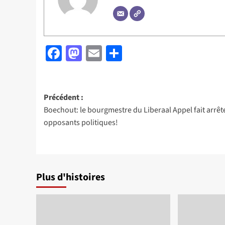
Facebook
Mastodon
Email
Partager
Navigation
Précédent :
Boechout: le bourgmestre du Liberaal Appel fait arrêt
d’article
opposants politiques!
Plus d'histoires