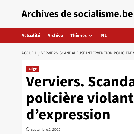
Aller
Archives de socialisme.be
au
contenu
Actualité
Archive
Thèmes
NL
ACCUEIL
VERVIERS. SCANDALEUSE INTERVENTION POLICIÈRE 
Liège
Verviers. Scand
policière violant
d’expression
septembre 2, 2005