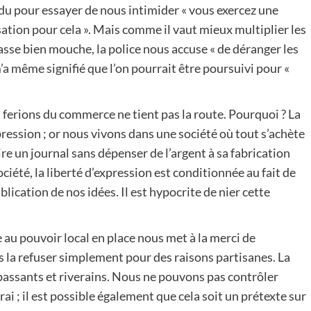
endu pour essayer de nous intimider « vous exercez une
ation pour cela ». Mais comme il vaut mieux multiplier les
fasse bien mouche, la police nous accuse « de déranger les
 m’a même signifié que l’on pourrait être poursuivi pour «
 ferions du commerce ne tient pas la route. Pourquoi ? La
pression ; or nous vivons dans une société où tout s’achète
ire un journal sans dépenser de l’argent à sa fabrication
ociété, la liberté d’expression est conditionnée au fait de
ication de nos idées. Il est hypocrite de nier cette
u pouvoir local en place nous met à la merci de
us la refuser simplement pour des raisons partisanes. La
 passants et riverains. Nous ne pouvons pas contrôler
vrai ; il est possible également que cela soit un prétexte sur