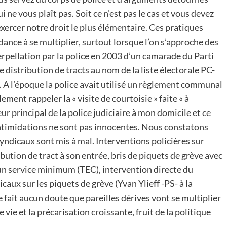
 ne vous plaît pas. Soit ce n’est pas le cas et vous devez
xercer notre droit le plus élémentaire. Ces pratiques
ance à se multiplier, surtout lorsque l’on s’approche des
terpellation par la police en 2003 d’un camarade du Parti
distribution de tracts au nom de la liste électorale PC-
A l’époque la police avait utilisé un règlement communal
ement rappeler la « visite de courtoisie » faite « à
eur principal de la police judiciaire à mon domicile et ce
’intimidations ne sont pas innocentes. Nous constatons
syndicaux sont mis à mal. Interventions policières sur
ibution de tract à son entrée, bris de piquets de grève avec
’un service minimum (TEC), intervention directe du
aux sur les piquets de grève (Yvan Ylieff -PS- à la
fait aucun doute que pareilles dérives vont se multiplier
 vie et la précarisation croissante, fruit de la politique