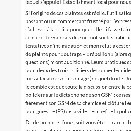
lequel s’appuie l’Establishment local pour nous
Si l’origine de ces plaintes est réelle, l’utilisati
passant ou un commerçant frustré par l’express
s’adresse à la police pour que celle-ci fasse taire
censure. Je voudrais dire un mot sur les habitud
tentatives d’intimidation et mon refus à cesse
de plainte pour « outrage », « rébellion » (alor
questions) m’ont auditionné. Leurs pratiques so
pour deux des trois policiers de donner leur id
mes allocations de chômage ( de quel droit ? Un 
le comble est que toute la discussion entre la p
policiers sur le dictaphone de son GSM ; ce n’est
fièrement son GSM de sa chemise et clôturé l’
bourgmestre (PS) de la ville… et chef de la polic
De deux choses l’une ; soit vous êtes en accord
pratiques et nous devons conclure que vous vo