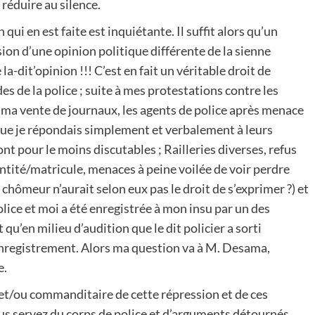
 réduire au silence.
on qui en est faite est inquiétante. Il suffit alors qu’un
ion d’une opinion politique différente de la sienne
 la-dit’opinion !!! C’est en fait un véritable droit de
es de la police ; suite à mes protestations contre les
r ma vente de journaux, les agents de police après menace
s que je répondais simplement et verbalement à leurs
nt pour le moins discutables ; Railleries diverses, refus
entité/matricule, menaces à peine voilée de voir perdre
chômeur n’aurait selon eux pas le droit de s’exprimer ?) et
olice et moi a été enregistrée à mon insu par un des
 qu’en milieu d’audition que le dit policier a sorti
enregistrement. Alors ma question va à M. Desama,
e.
 et/ou commanditaire de cette répression et de ces
us servez du corps de police et d’arguments détournés