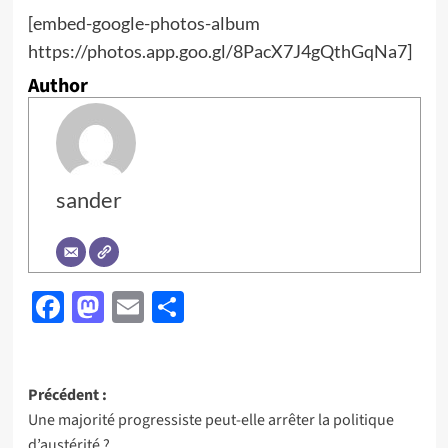
[embed-google-photos-album
https://photos.app.goo.gl/8PacX7J4gQthGqNa7]
Author
sander
Facebook
Mastodon
Email
Partager
Navigation
Précédent :
Une majorité progressiste peut-elle arrêter la politique
d’article
d’austérité ?