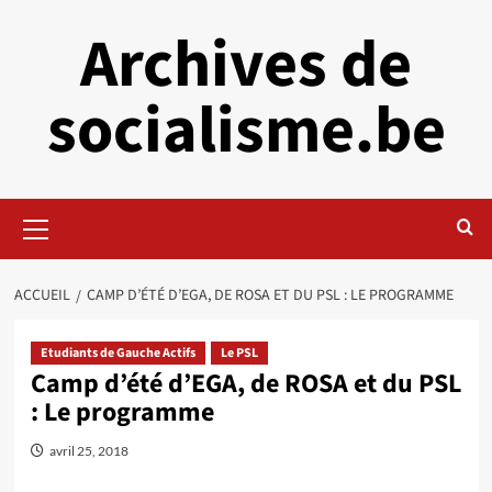
Aller
Archives de
au
contenu
socialisme.be
Menu
principal
ACCUEIL
CAMP D’ÉTÉ D’EGA, DE ROSA ET DU PSL : LE PROGRAMME
Etudiants de Gauche Actifs
Le PSL
Camp d’été d’EGA, de ROSA et du PSL
: Le programme
avril 25, 2018