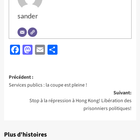
sander
Facebook
Mastodon
Email
Partager
Navigation
Précédent :
Services publics : la coupe est pleine !
d’article
Suivant:
Stop à la répression à Hong Kong! Libération des
prisonniers politiques!
Plus d'histoires