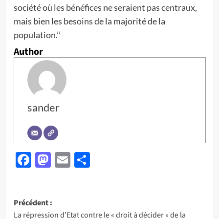
société où les bénéfices ne seraient pas centraux,
mais bien les besoins de la majorité de la
population.’’
Author
sander
Facebook
Mastodon
Email
Partager
Navigation
Précédent :
La répression d’Etat contre le « droit à décider » de la