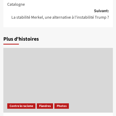
d’article
Catalogne
Suivant:
La stabilité Merkel, une alternative à l’instabilité Trump ?
Plus d'histoires
Contre le racisme
Flandres
Photos