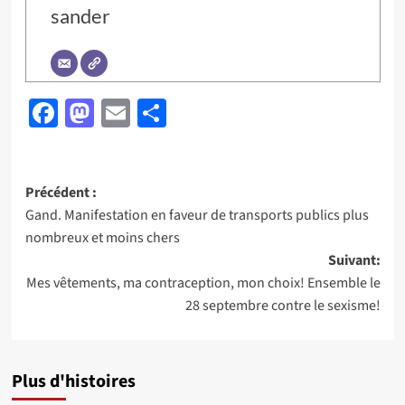
sander
Facebook
Mastodon
Email
Partager
Navigation
Précédent :
Gand. Manifestation en faveur de transports publics plus
d’article
nombreux et moins chers
Suivant:
Mes vêtements, ma contraception, mon choix! Ensemble le
28 septembre contre le sexisme!
Plus d'histoires