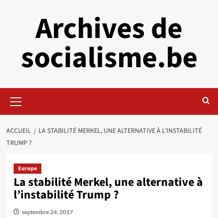
Aller
Archives de
au
contenu
socialisme.be
Menu
principal
ACCUEIL
LA STABILITÉ MERKEL, UNE ALTERNATIVE À L’INSTABILITÉ
TRUMP ?
Europe
La stabilité Merkel, une alternative à
l’instabilité Trump ?
septembre 24, 2017