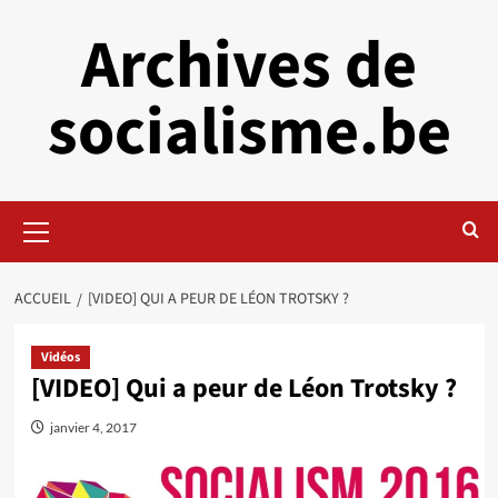
Aller
Archives de
au
contenu
socialisme.be
Menu
principal
ACCUEIL
[VIDEO] QUI A PEUR DE LÉON TROTSKY ?
Vidéos
[VIDEO] Qui a peur de Léon Trotsky ?
janvier 4, 2017