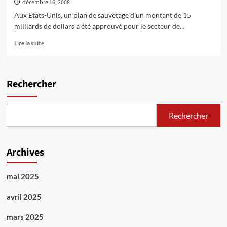
décembre 16, 2008
révolution
volée
Aux Etats-Unis, un plan de sauvetage d’un montant de 15
à
milliards de dollars a été approuvé pour le secteur de...
la
classe
En
Lire la suite
ouvrière
savoir
plus
sur
Quel
Rechercher
avenir
pour
le
Rechercher
secteur
automobile
américain
?
Archives
mai 2025
avril 2025
mars 2025