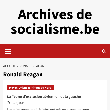
Aller
Archives de
au
contenu
socialisme.be
Menu
principal
ACCUEIL
RONALD REAGAN
Ronald Reagan
Moyen-Orient et Afrique du Nord
La “zone d’exclusion aérienne” et la gauche
mai 9, 2011
Les puissances impérialistes ont mis en place une zone