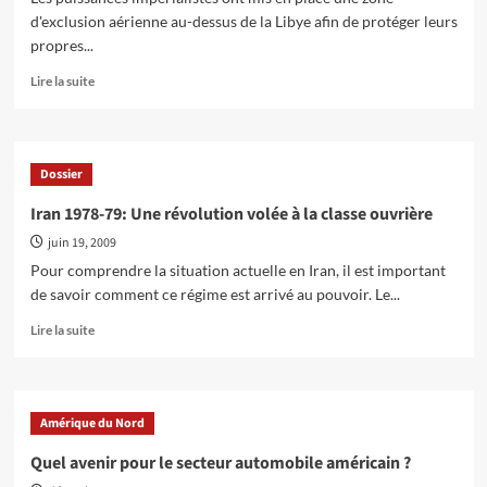
d'exclusion aérienne au-dessus de la Libye afin de protéger leurs
propres...
En
Lire la suite
savoir
plus
sur
La
Dossier
“zone
d’exclusion
Iran 1978-79: Une révolution volée à la classe ouvrière
aérienne”
juin 19, 2009
et
la
Pour comprendre la situation actuelle en Iran, il est important
gauche
de savoir comment ce régime est arrivé au pouvoir. Le...
En
Lire la suite
savoir
plus
sur
Iran
Amérique du Nord
1978-
79:
Quel avenir pour le secteur automobile américain ?
Une