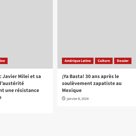
ine
Amérique Latine
Culture
Dossier
 Javier Milei et sa
¡Ya Basta! 30 ans après le
d’austérité
soulèvement zapatiste au
nt une résistance
Mexique
e
janvier 8, 2024