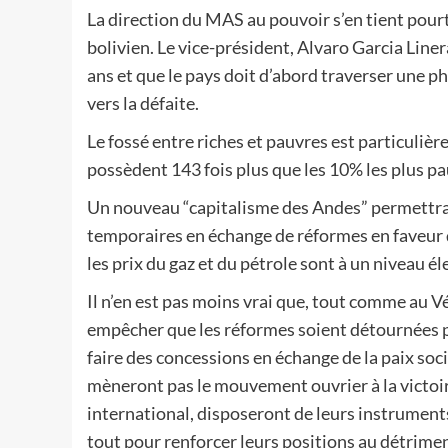
La direction du MAS au pouvoir s’en tient pour
bolivien. Le vice-président, Alvaro Garcia Line
ans et que le pays doit d’abord traverser une ph
vers la défaite.
Le fossé entre riches et pauvres est particuliè
possèdent 143 fois plus que les 10% les plus pa
Un nouveau “capitalisme des Andes” permettra s
temporaires en échange de réformes en faveur d
les prix du gaz et du pétrole sont à un niveau él
Il n’en est pas moins vrai que, tout comme au V
empêcher que les réformes soient détournées pour
faire des concessions en échange de la paix soc
mèneront pas le mouvement ouvrier à la victoire
international, disposeront de leurs instrument
tout pour renforcer leurs positions au détrimen