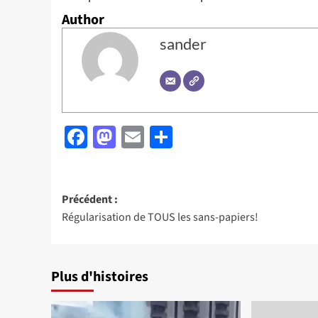
Author
sander
Facebook
Mastodon
Email
Partager
Navigation
Précédent :
Régularisation de TOUS les sans-papiers!
d’article
Plus d'histoires