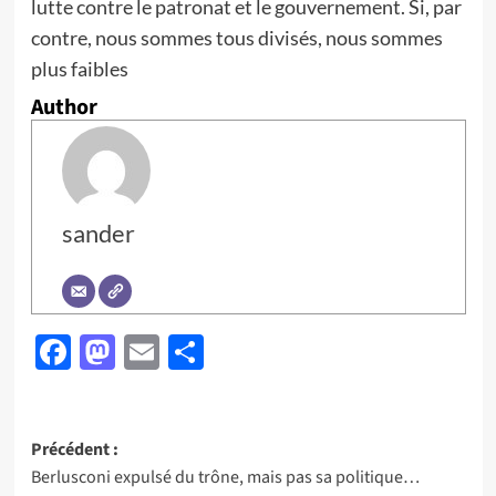
lutte contre le patronat et le gouvernement. Si, par
contre, nous sommes tous divisés, nous sommes
plus faibles
Author
sander
Facebook
Mastodon
Email
Partager
Navigation
Précédent :
Berlusconi expulsé du trône, mais pas sa politique…
d’article