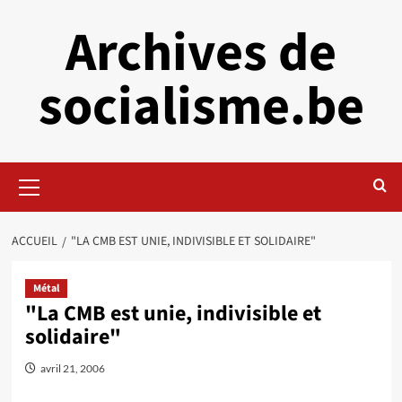
Aller
Archives de
au
contenu
socialisme.be
Menu
principal
ACCUEIL
"LA CMB EST UNIE, INDIVISIBLE ET SOLIDAIRE"
Métal
"La CMB est unie, indivisible et
solidaire"
avril 21, 2006