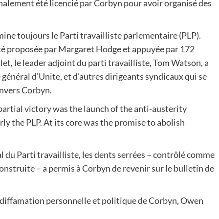
alement été licencié par Corbyn pour avoir organisé des
mine toujours le Parti travailliste parlementaire (PLP).
été proposée par Margaret Hodge et appuyée par 172
llet, le leader adjoint du parti travailliste, Tom Watson, a
général d’Unite, et d’autres dirigeants syndicaux qui se
 envers Corbyn.
artial victory was the launch of the anti-austerity
rly the PLP. At its core was the promise to abolish
al du Parti travailliste, les dents serrées – contrôlé comme
construite – a permis à Corbyn de revenir sur le bulletin de
 diffamation personnelle et politique de Corbyn, Owen