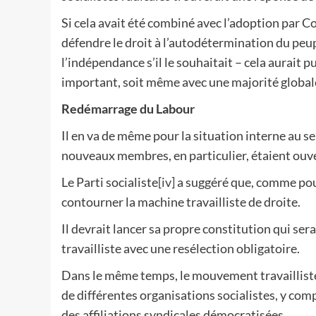
Si cela avait été combiné avec l’adoption par Co
défendre le droit à l’autodétermination du peu
l’indépendance s’il le souhaitait – cela aurait pu
important, soit même avec une majorité global
Redémarrage du Labour
Il en va de même pour la situation interne au sei
nouveaux membres, en particulier, étaient ouve
Le Parti socialiste
[iv]
a suggéré que, comme pou
contourner la machine travailliste de droite.
Il devrait lancer sa propre constitution qui se
travailliste avec une resélection obligatoire.
Dans le même temps, le mouvement travailliste
de différentes organisations socialistes, y comp
des affiliations syndicales démocratisées.