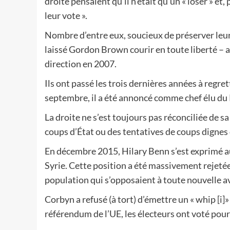
droite pensaient qu’il n’était qu’un « loser » et,
leur vote ».
Nombre d’entre eux, soucieux de préserver leur
laissé Gordon Brown courir en toute liberté – 
direction en 2007.
Ils ont passé les trois dernières années à regrett
septembre, il a été annoncé comme chef élu du P
La droite ne s’est toujours pas réconciliée de sa
coups d’État ou des tentatives de coups dignes
En décembre 2015, Hilary Benn s’est exprimé au
Syrie. Cette position a été massivement rejetée 
population qui s’opposaient à toute nouvelle a
Corbyn a refusé (à tort) d’émettre un « whip
[i]
»
référendum de l’UE, les électeurs ont voté pour 