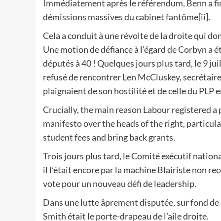
Immédiatement après le référendum, Benn a fin
démissions massives du cabinet fantôme
[ii]
.
Cela a conduit à une révolte de la droite qui do
Une motion de défiance à l’égard de Corbyn a 
députés à 40 ! Quelques jours plus tard, le 9 jui
refusé de rencontrer Len McCluskey, secrétaire 
plaignaient de son hostilité et de celle du PLP
Crucially, the main reason Labour registered a p
manifesto over the heads of the right, particula
student fees and bring back grants.
Trois jours plus tard, le Comité exécutif nation
il l’était encore par la machine Blairiste non re
vote pour un nouveau défi de leadership.
Dans une lutte âprement disputée, sur fond de
Smith était le porte-drapeau de l’aile droite.