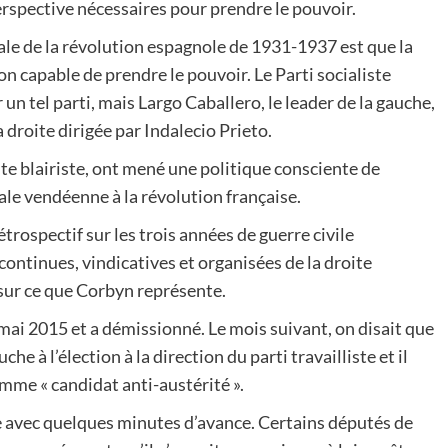
erspective nécessaires pour prendre le pouvoir.
inale de la révolution espagnole de 1931-1937 est que la
ion capable de prendre le pouvoir. Le Parti socialiste
un tel parti, mais Largo Caballero, le leader de la gauche,
a droite dirigée par Indalecio Prieto.
oite blairiste, ont mené une politique consciente de
ale vendéenne à la révolution française.
rétrospectif sur les trois années de guerre civile
 continues, vindicatives et organisées de la droite
s sur ce que Corbyn représente.
mai 2015 et a démissionné. Le mois suivant, on disait que
e à l’élection à la direction du parti travailliste et il
comme « candidat anti-austérité ».
ote avec quelques minutes d’avance. Certains députés de