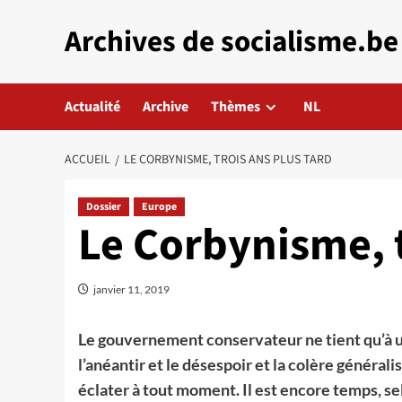
Aller
Archives de socialisme.be
au
contenu
Actualité
Archive
Thèmes
NL
ACCUEIL
LE CORBYNISME, TROIS ANS PLUS TARD
Dossier
Europe
Le Corbynisme, t
janvier 11, 2019
Le gouvernement conservateur ne tient qu’à un
l’anéantir et le désespoir et la colère généra
éclater à tout moment. Il est encore temps,