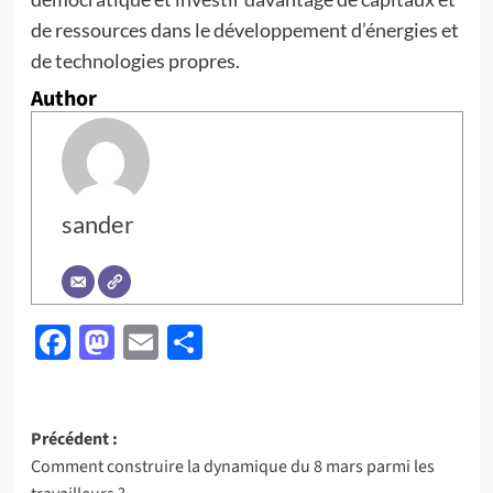
de ressources dans le développement d’énergies et
de technologies propres.
Author
sander
Facebook
Mastodon
Email
Partager
Navigation
Précédent :
Comment construire la dynamique du 8 mars parmi les
d’article