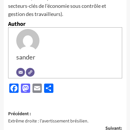
secteurs-clés de l’économie sous contrôle et
gestion des travailleurs).
Author
sander
Facebook
Mastodon
Email
Partager
Navigation
Précédent :
Extrême droite : l’avertissement brésilien.
d’article
Suivant: