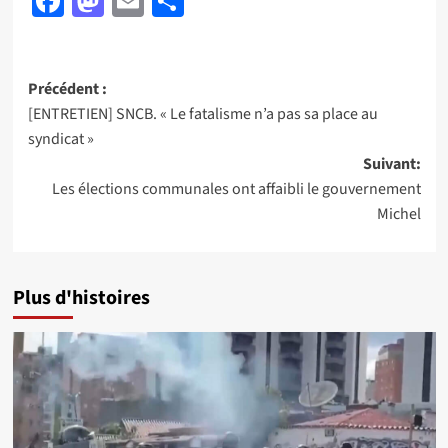
Facebook
Mastodon
Email
Partager
Navigation
Précédent :
[ENTRETIEN] SNCB. « Le fatalisme n’a pas sa place au
d’article
syndicat »
Suivant:
Les élections communales ont affaibli le gouvernement
Michel
Plus d'histoires