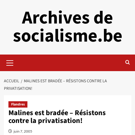
Aller
Archives de
au
contenu
socialisme.be
Menu
principal
ACCUEIL
MALINES EST BRADÉE – RÉSISTONS CONTRE LA
PRIVATISATION!
Flandres
Malines est bradée – Résistons
contre la privatisation!
juin 7, 2005