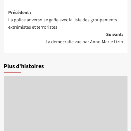
Navigation
Précédent :
La police anversoise gaffe avec la liste des groupements
d’article
extrémistes et terroristes
Suivant:
La démocratie vue par Anne-Marie Lizin
Plus d'histoires