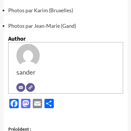
Photos par Karim (Bruxelles)
Photos par Jean-Marie (Gand)
Author
sander
Facebook
Mastodon
Email
Partager
Navigation
Précédent :