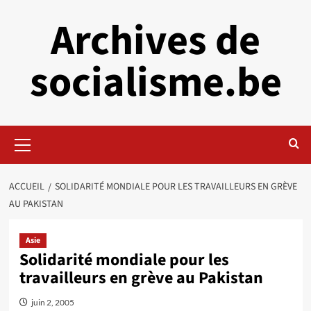
Aller
Archives de
au
contenu
socialisme.be
Menu
principal
ACCUEIL
SOLIDARITÉ MONDIALE POUR LES TRAVAILLEURS EN GRÈVE
AU PAKISTAN
Asie
Solidarité mondiale pour les
travailleurs en grève au Pakistan
juin 2, 2005