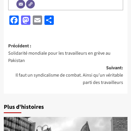
Facebook
Mastodon
Email
Partager
Navigation
Précédent :
Solidarité mondiale pour les travailleurs en grève au
d’article
Pakistan
Suivant:
Il faut un syndicalisme de combat. Ainsi qu’un véritable
parti des travailleurs
Plus d'histoires