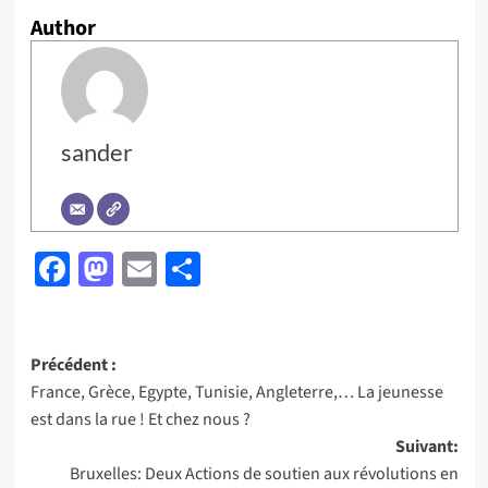
Author
sander
Facebook
Mastodon
Email
Partager
Navigation
Précédent :
France, Grèce, Egypte, Tunisie, Angleterre,… La jeunesse
d’article
est dans la rue ! Et chez nous ?
Suivant:
Bruxelles: Deux Actions de soutien aux révolutions en