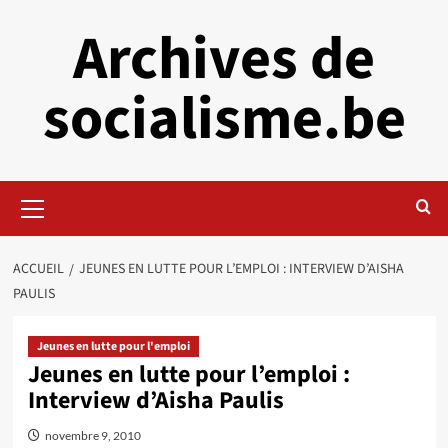
Aller
Archives de
au
contenu
socialisme.be
Menu
principal
ACCUEIL
JEUNES EN LUTTE POUR L’EMPLOI : INTERVIEW D’AISHA
PAULIS
Jeunes en lutte pour l'emploi
Jeunes en lutte pour l’emploi :
Interview d’Aisha Paulis
novembre 9, 2010