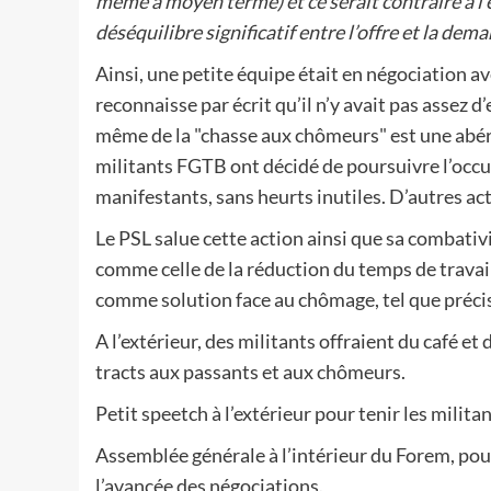
même à moyen terme) et ce serait contraire à l’é
déséquilibre significatif entre l’offre et la dema
Ainsi, une petite équipe était en négociation av
reconnaisse par écrit qu’il n’y avait pas assez 
même de la "chasse aux chômeurs" est une abérra
militants FGTB ont décidé de poursuivre l’occupa
manifestants, sans heurts inutiles. D’autres ac
Le PSL salue cette action ainsi que sa combativ
comme celle de la réduction du temps de trava
comme solution face au chômage, tel que préci
A l’extérieur, des militants offraient du café et 
tracts aux passants et aux chômeurs.
Petit speetch à l’extérieur pour tenir les milita
Assemblée générale à l’intérieur du Forem, pou
l’avancée des négociations.