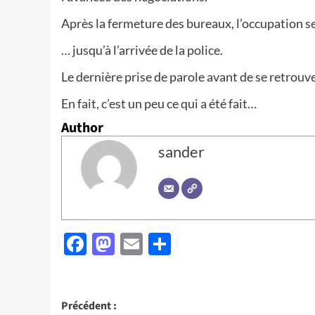
Après la fermeture des bureaux, l’occupation s
… jusqu’à l’arrivée de la police.
Le dernière prise de parole avant de se retrouv
En fait, c’est un peu ce qui a été fait…
Author
sander
Facebook
Mastodon
Email
Partager
Navigation
Précédent :