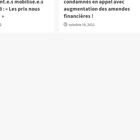
t.e.s mobilisé.e.s
condamnés en appel avec
B : « Les prix nous
augmentation des amendes
 »
financières !
22
octobre 19, 2021