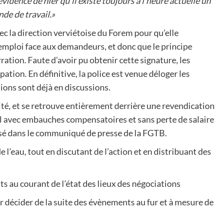
vidence de nier qu’il existe toujours à l’heure actuelle un
nde de travail.»
ec la direction verviétoise du Forem pour qu’elle
d’emploi face aux demandeurs, et donc que le principe
tion. Faute d’avoir pu obtenir cette signature, les
tion. En définitive, la police est venue déloger les
tions sont déjà en discussions.
ité, et se retrouve entièrement derrière une revendication
il avec embauches compensatoires et sans perte de salaire
sé dans le communiqué de presse de la FGTB.
de l’eau, tout en discutant de l’action et en distribuant des
nts au courant de l’état des lieux des négociations
r décider de la suite des évènements au fur et à mesure de