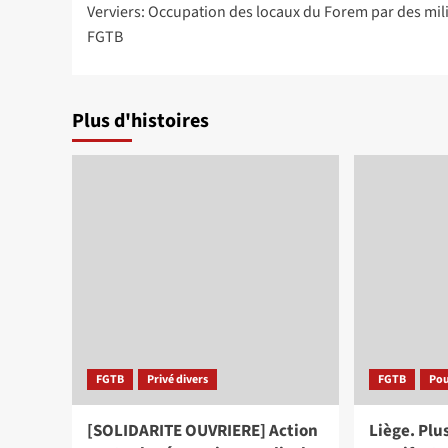
Verviers: Occupation des locaux du Forem par des mil
d’article
FGTB
Plus d'histoires
FGTB
Privé divers
FGTB
Pou
[SOLIDARITE OUVRIERE] Action
Liège. Plu