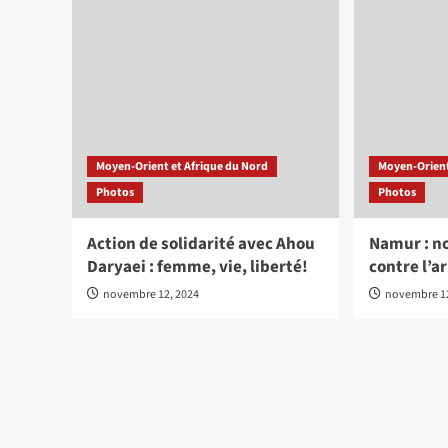
Moyen-Orient et Afrique du Nord
Moyen-Orient
Photos
Photos
Action de solidarité avec Ahou
Namur : n
Daryaei : femme, vie, liberté!
contre l’a
novembre 12, 2024
novembre 12