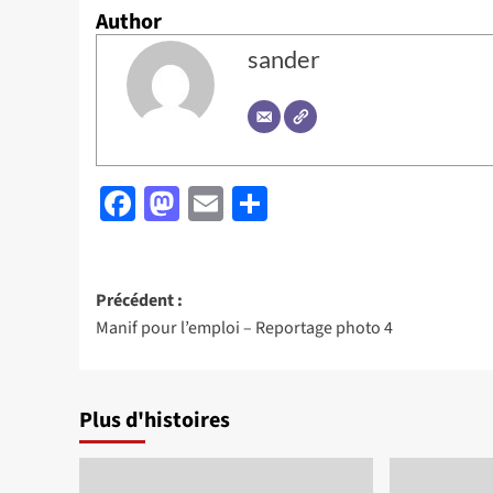
Author
sander
Facebook
Mastodon
Email
Partager
Navigation
Précédent :
Manif pour l’emploi – Reportage photo 4
d’article
Plus d'histoires