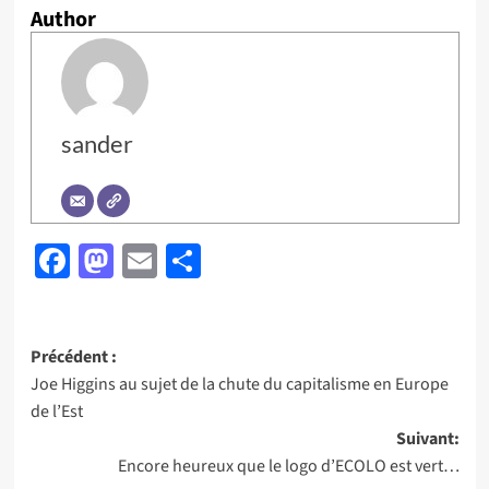
Author
sander
Facebook
Mastodon
Email
Partager
Navigation
Précédent :
Joe Higgins au sujet de la chute du capitalisme en Europe
d’article
de l’Est
Suivant:
Encore heureux que le logo d’ECOLO est vert…