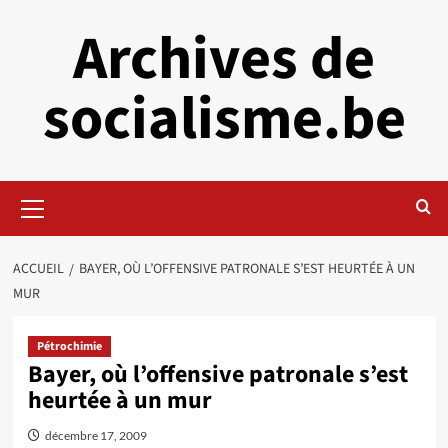
Aller
Archives de
au
contenu
socialisme.be
Menu
principal
ACCUEIL
BAYER, OÙ L’OFFENSIVE PATRONALE S’EST HEURTÉE À UN
MUR
Pétrochimie
Bayer, où l’offensive patronale s’est
heurtée à un mur
décembre 17, 2009