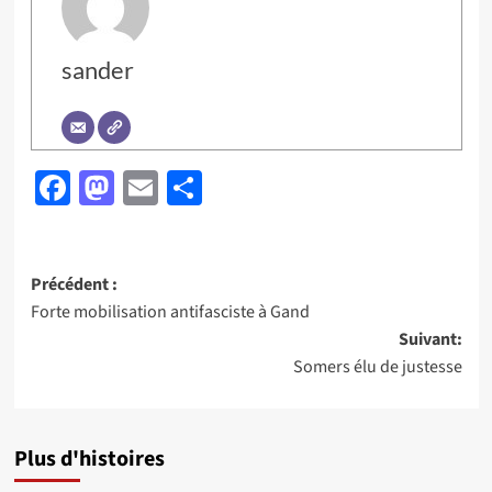
sander
Facebook
Mastodon
Email
Partager
Navigation
Précédent :
Forte mobilisation antifasciste à Gand
d’article
Suivant:
Somers élu de justesse
Plus d'histoires