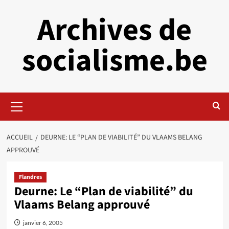
Aller
Archives de
au
contenu
socialisme.be
Menu
principal
ACCUEIL
DEURNE: LE “PLAN DE VIABILITÉ” DU VLAAMS BELANG
APPROUVÉ
Flandres
Deurne: Le “Plan de viabilité” du
Vlaams Belang approuvé
janvier 6, 2005