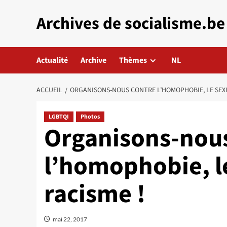
Aller
Archives de socialisme.be
au
contenu
Actualité
Archive
Thèmes
NL
ACCUEIL
ORGANISONS-NOUS CONTRE L’HOMOPHOBIE, LE SEXIS
LGBTQI
Photos
Organisons-nous
l’homophobie, le
racisme !
mai 22, 2017