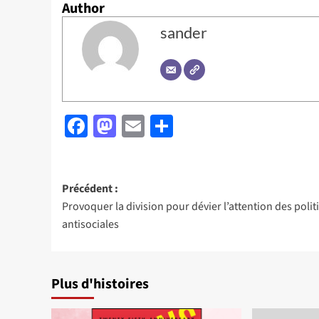
Author
sander
Facebook
Mastodon
Email
Partager
Navigation
Précédent :
Provoquer la division pour dévier l’attention des poli
d’article
antisociales
Plus d'histoires