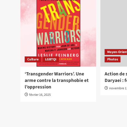
Moyen-Orient
Culture
LGBTQI
Photos
‘Transgender Warriors’. Une
Action de 
arme contre la transphobie et
Daryaei : 
l’oppression
novembre 12
février 16, 2025