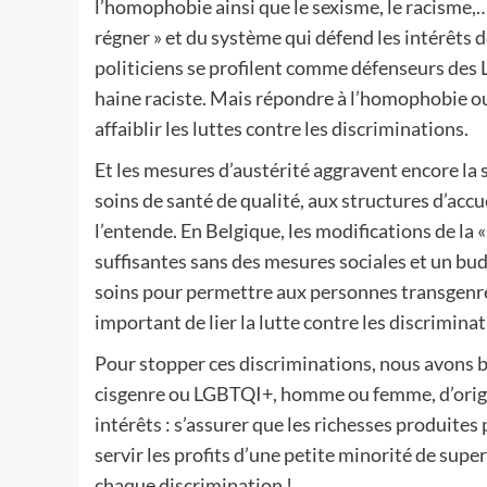
l’homophobie ainsi que le sexisme, le racisme,…
régner » et du système qui défend les intérêts de
politiciens se profilent comme défenseurs des
haine raciste. Mais répondre à l’homophobie ou 
affaiblir les luttes contre les discriminations.
Et les mesures d’austérité aggravent encore la s
soins de santé de qualité, aux structures d’acc
l’entende. En Belgique, les modifications de la «
suffisantes sans des mesures sociales et un bu
soins pour permettre aux personnes transgenres
important de lier la lutte contre les discriminat
Pour stopper ces discriminations, nous avons 
cisgenre ou LGBTQI+, homme ou femme, d’orig
intérêts : s’assurer que les richesses produite
servir les profits d’une petite minorité de su
chaque discrimination !