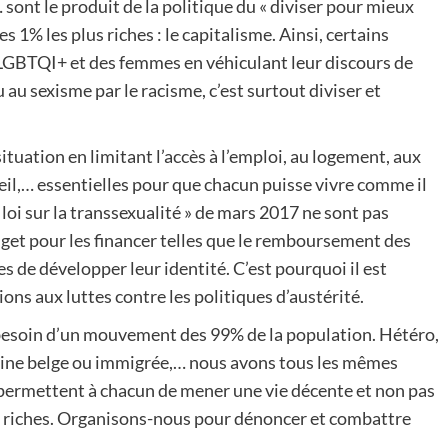
 sont le produit de la politique du « diviser pour mieux
s 1% les plus riches : le capitalisme. Ainsi, certains
 LGBTQI+ et des femmes en véhiculant leur discours de
au sexisme par le racisme, c’est surtout diviser et
ituation en limitant l’accès à l’emploi, au logement, aux
ueil,… essentielles pour que chacun puisse vivre comme il
 loi sur la transsexualité » de mars 2017 ne sont pas
dget pour les financer telles que le remboursement des
 de développer leur identité. C’est pourquoi il est
ions aux luttes contre les politiques d’austérité.
besoin d’un mouvement des 99% de la population. Hétéro,
ine belge ou immigrée,… nous avons tous les mêmes
s permettent à chacun de mener une vie décente et non pas
per riches. Organisons-nous pour dénoncer et combattre