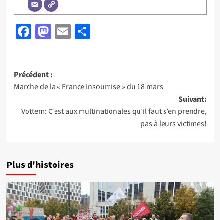
Facebook
Mastodon
Email
Partager
Navigation
Précédent :
Marche de la « France Insoumise » du 18 mars
d’article
Suivant:
Vottem: C’est aux multinationales qu’il faut s’en prendre,
pas à leurs victimes!
Plus d'histoires