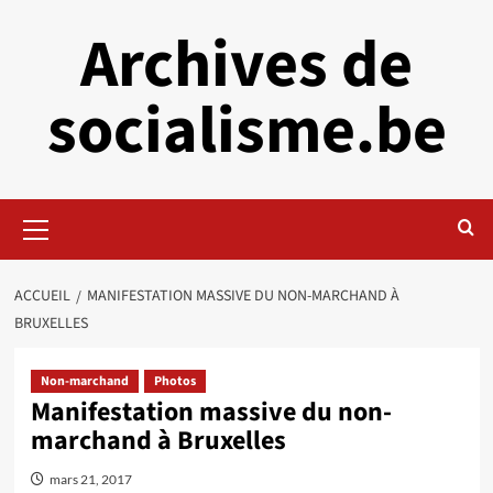
Aller
Archives de
au
contenu
socialisme.be
Menu
principal
ACCUEIL
MANIFESTATION MASSIVE DU NON-MARCHAND À
BRUXELLES
Non-marchand
Photos
Manifestation massive du non-
marchand à Bruxelles
mars 21, 2017