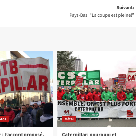
Suivant:
Pays-Bas: “La coupe est pleine!”
otos
Métal
r : l’accord proposé,
Caterpillar: pourquoi et