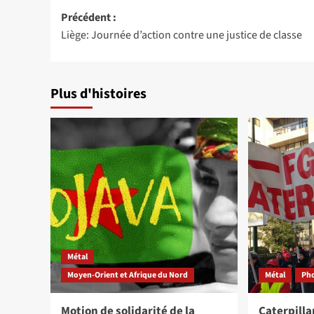
Navigation
Précédent :
Liège: Journée d’action contre une justice de classe
d’article
Plus d'histoires
Métal
Moyen-Orient et Afrique du Nord
Métal
Ph
Motion de solidarité de la
Caterpilla