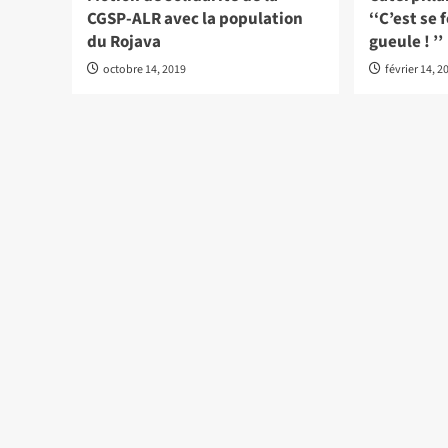
CGSP-ALR avec la population
‘‘C’est se
du Rojava
gueule ! ’’
octobre 14, 2019
février 14, 2