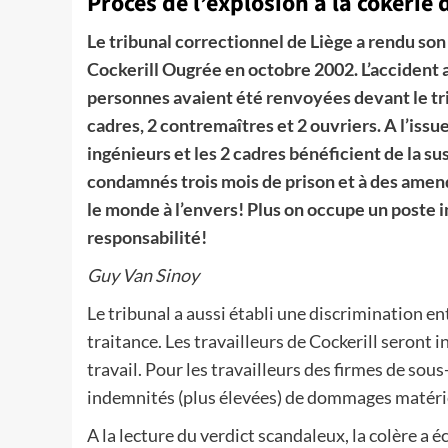
Procès de l’explosion à la cokerie
Le tribunal correctionnel de Liège a rendu son 
Cockerill Ougrée en octobre 2002. L’accident a
personnes avaient été renvoyées devant le trib
cadres, 2 contremaîtres et 2 ouvriers. A l’issue
ingénieurs et les 2 cadres bénéficient de la s
condamnés trois mois de prison et à des amende
le monde à l’envers! Plus on occupe un poste 
responsabilité!
Guy Van Sinoy
Le tribunal a aussi établi une discrimination ent
traitance. Les travailleurs de Cockerill seront 
travail. Pour les travailleurs des firmes de sou
indemnités (plus élevées) de dommages matérie
A la lecture du verdict scandaleux, la colère a é