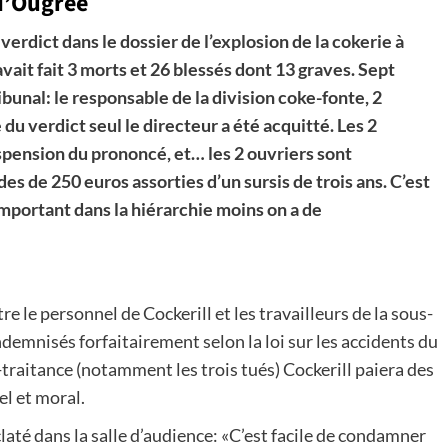
 d’Ougrée
verdict dans le dossier de l’explosion de la cokerie à
vait fait 3 morts et 26 blessés dont 13 graves. Sept
unal: le responsable de la division coke-fonte, 2
 du verdict seul le directeur a été acquitté. Les 2
uspension du prononcé, et… les 2 ouvriers sont
s de 250 euros assorties d’un sursis de trois ans. C’est
important dans la hiérarchie moins on a de
re le personnel de Cockerill et les travailleurs de la sous-
indemnisés forfaitairement selon la loi sur les accidents du
s-traitance (notamment les trois tués) Cockerill paiera des
l et moral.
claté dans la salle d’audience: «C’est facile de condamner