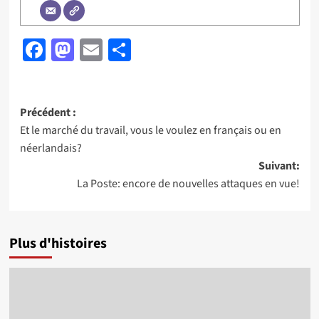
Facebook
Mastodon
Email
Partager
Navigation
Précédent :
Et le marché du travail, vous le voulez en français ou en
d’article
néerlandais?
Suivant:
La Poste: encore de nouvelles attaques en vue!
Plus d'histoires