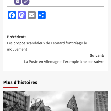
Facebook
Mastodon
Email
Partager
Navigation
Précédent :
Les propos scandaleux de Leonard font réagir le
d’article
mouvement
Suivant:
La Poste en Allemagne: l’exemple à ne pas suivre
Plus d'histoires