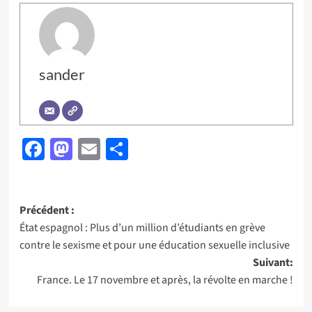
sander
Facebook
Mastodon
Email
Partager
Navigation
Précédent :
État espagnol : Plus d’un million d’étudiants en grève
d’article
contre le sexisme et pour une éducation sexuelle inclusive
Suivant:
France. Le 17 novembre et après, la révolte en marche !