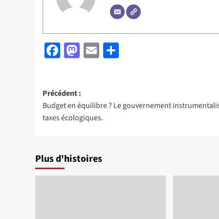
Facebook
Mastodon
Email
Partager
Navigation
Précédent :
Budget en équilibre ? Le gouvernement instrumentalis
d’article
taxes écologiques.
Plus d'histoires