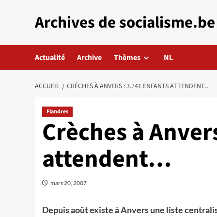
Aller
Archives de socialisme.be
au
contenu
Actualité
Archive
Thèmes
NL
ACCUEIL
CRÈCHES À ANVERS : 3.741 ENFANTS ATTENDENT…
Flandres
Crèches à Anvers
attendent…
mars 20, 2007
Depuis août existe à Anvers une liste central