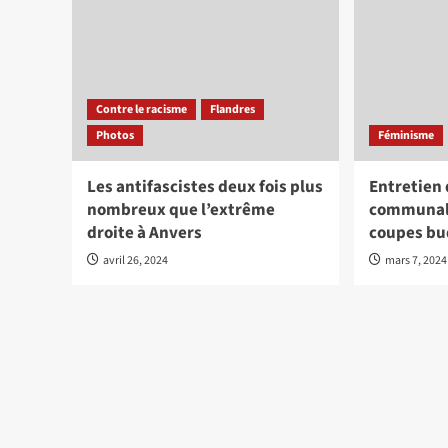
Contre le racisme
Flandres
Photos
Féminisme
Les antifascistes deux fois plus
Entretien 
nombreux que l’extrême
communale
droite à Anvers
coupes bu
avril 26, 2024
mars 7, 2024