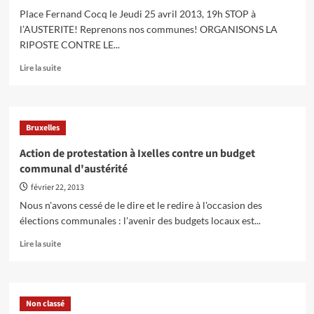
Place Fernand Cocq le Jeudi 25 avril 2013, 19h STOP à
l’AUSTERITE! Reprenons nos communes! ORGANISONS LA
RIPOSTE CONTRE LE...
En
Lire la suite
savoir
plus
sur
Action
Bruxelles
de
protestation
Action de protestation à Ixelles contre un budget
contre
communal d'austérité
l’austérité
devant
février 22, 2013
le
Nous n'avons cessé de le dire et le redire à l'occasion des
Conseil
élections communales : l'avenir des budgets locaux est...
Communal
d’Ixelles
En
Lire la suite
savoir
plus
sur
Action
Non classé
de