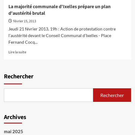
protestation
La majorité communale d'Ixelles prépare un plan
à
d'austérité brutal
Ixelles
contre
février 15, 2013
un
Jeudi 21 février 2013, 19h : Action de protestation contre
budget
l’austérité devant le Conseil Communal d’Ixelles - Place
communal
Fernand Cocq...
d'austérité
En
Lire la suite
savoir
plus
sur
La
Rechercher
majorité
communale
d'Ixelles
Rechercher
prépare
un
plan
d'austérité
Archives
brutal
mai 2025