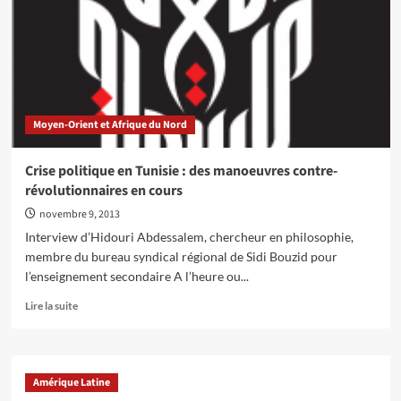
dirigeant
syndicaliste
proéminent
à
Sidi
Bouzid
Moyen-Orient et Afrique du Nord
Crise politique en Tunisie : des manoeuvres contre-
révolutionnaires en cours
novembre 9, 2013
Interview d’Hidouri Abdessalem, chercheur en philosophie,
membre du bureau syndical régional de Sidi Bouzid pour
l’enseignement secondaire A l’heure ou...
En
Lire la suite
savoir
plus
sur
Crise
Amérique Latine
politique