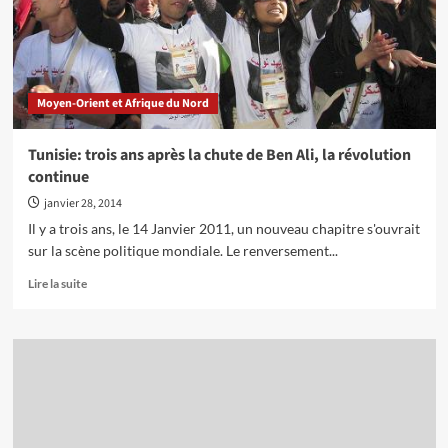
Moyen-Orient et Afrique du Nord
Tunisie: trois ans après la chute de Ben Ali, la révolution
continue
janvier 28, 2014
Il y a trois ans, le 14 Janvier 2011, un nouveau chapitre s'ouvrait
sur la scène politique mondiale. Le renversement...
En
Lire la suite
savoir
plus
sur
Tunisie:
trois
ans
après
la