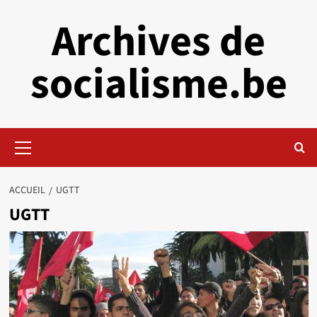
Aller
Archives de
au
contenu
socialisme.be
Menu
principal
ACCUEIL
UGTT
UGTT