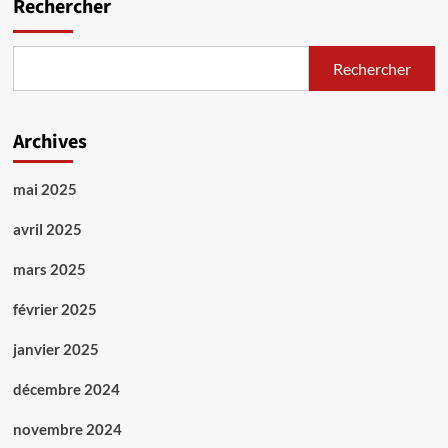
Rechercher
A
bas
Ennahda,
Rechercher
à
bas
la
‘Troika’
Archives
!
mai 2025
avril 2025
mars 2025
février 2025
janvier 2025
décembre 2024
novembre 2024