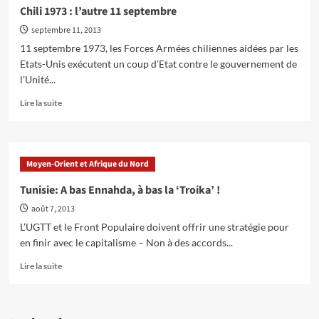
en
Chili 1973 : l’autre 11 septembre
Tunisie
septembre 11, 2013
:
des
11 septembre 1973, les Forces Armées chiliennes aidées par les
manoeuvres
Etats-Unis exécutent un coup d’Etat contre le gouvernement de
contre-
l’Unité...
révolutionnaires
en
En
Lire la suite
cours
savoir
plus
sur
Chili
Moyen-Orient et Afrique du Nord
1973
:
Tunisie: A bas Ennahda, à bas la ‘Troika’ !
l’autre
août 7, 2013
11
septembre
L’UGTT et le Front Populaire doivent offrir une stratégie pour
en finir avec le capitalisme – Non à des accords...
En
Lire la suite
savoir
plus
sur
Tunisie: