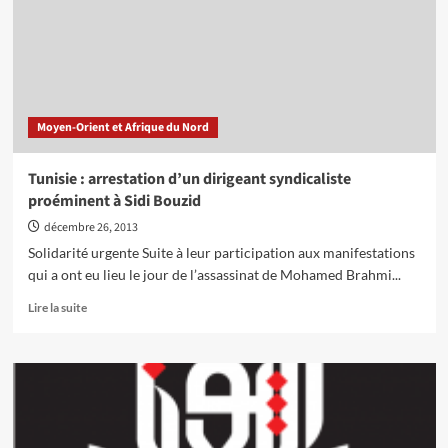
militant
politique
tunisien
Moyen-Orient et Afrique du Nord
Tunisie : arrestation d’un dirigeant syndicaliste
proéminent à Sidi Bouzid
décembre 26, 2013
Solidarité urgente Suite à leur participation aux manifestations
qui a ont eu lieu le jour de l’assassinat de Mohamed Brahmi...
En
Lire la suite
savoir
plus
sur
Tunisie
:
arrestation
d’un