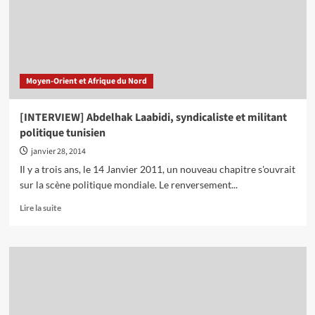
chute
de
Ben
Ali,
la
révolution
Moyen-Orient et Afrique du Nord
continue
[INTERVIEW] Abdelhak Laabidi, syndicaliste et militant
politique tunisien
janvier 28, 2014
Il y a trois ans, le 14 Janvier 2011, un nouveau chapitre s'ouvrait
sur la scène politique mondiale. Le renversement...
En
Lire la suite
savoir
plus
sur
[INTERVIEW]
Abdelhak
Laabidi,
syndicaliste
et