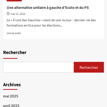
international
du
Une alternative unitaire à gauche d’Ecolo et du PS
Front
mai 13, 2010
des
Gauches
Le « Front des Gauches » vient de voir le jour : dernier-né des
–
formations en lice pour les élections...
Les
vidéos
En
Lire la suite
savoir
plus
sur
Une
Rechercher
alternative
unitaire
à
Rechercher
gauche
d’Ecolo
et
du
Archives
PS
mai 2025
avril 2025