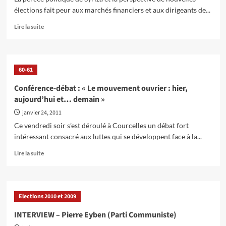
élections fait peur aux marchés financiers et aux dirigeants de...
En
Lire la suite
savoir
plus
sur
Appel
60-61
:
Solidarité
Conférence-débat : « Le mouvement ouvrier : hier,
avec
aujourd’hui et… demain »
la
résistance
janvier 24, 2011
du
Ce vendredi soir s’est déroulé à Courcelles un débat fort
peuple
intéressant consacré aux luttes qui se développent face à la...
grec
!
En
Lire la suite
savoir
plus
sur
Conférence-
Elections 2010 et 2009
débat
:
INTERVIEW – Pierre Eyben (Parti Communiste)
« Le