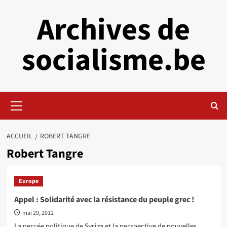
Aller
Archives de
au
contenu
socialisme.be
Menu
principal
ACCUEIL
ROBERT TANGRE
Robert Tangre
Europe
Appel : Solidarité avec la résistance du peuple grec !
mai 29, 2012
La percée politique de Syriza et la perspective de nouvelles