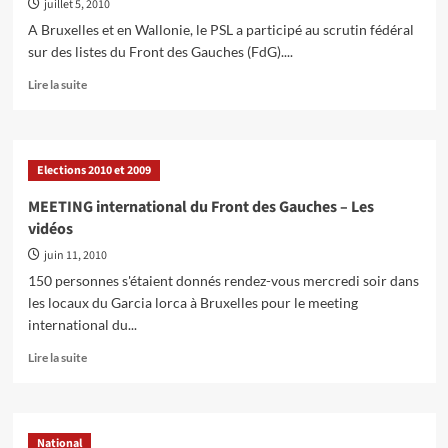
juillet 5, 2010
mouvement
ouvrier
A Bruxelles et en Wallonie, le PSL a participé au scrutin fédéral
:
sur des listes du Front des Gauches (FdG)....
hier,
aujourd’hui
En
Lire la suite
et…
savoir
demain »
plus
sur
INTERVIEW
Elections 2010 et 2009
–
Pierre
MEETING international du Front des Gauches – Les
Eyben
vidéos
(Parti
Communiste)
juin 11, 2010
150 personnes s'étaient donnés rendez-vous mercredi soir dans
les locaux du Garcia lorca à Bruxelles pour le meeting
international du...
En
Lire la suite
savoir
plus
sur
MEETING
National