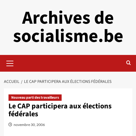
Aller
Archives de
au
contenu
socialisme.be
Menu
principal
ACCUEIL
LE CAP PARTICIPERA AUX ÉLECTIONS FÉDÉRALES
Nouveau parti des travailleurs
Le CAP participera aux élections
fédérales
novembre 30, 2006