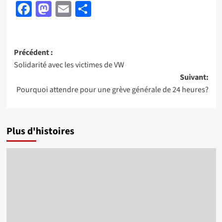
Facebook
Mastodon
Email
Partager
Navigation
Précédent :
Solidarité avec les victimes de VW
d’article
Suivant:
Pourquoi attendre pour une grève générale de 24 heures?
Plus d'histoires