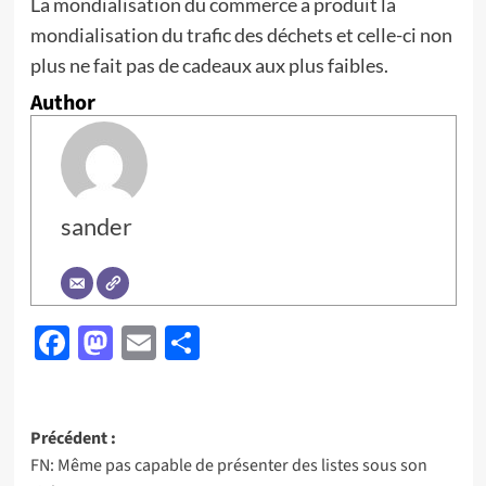
La mondialisation du commerce a produit la
mondialisation du trafic des déchets et celle-ci non
plus ne fait pas de cadeaux aux plus faibles.
Author
sander
Facebook
Mastodon
Email
Partager
Navigation
Précédent :
FN: Même pas capable de présenter des listes sous son
d’article