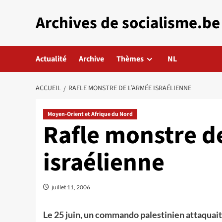
Aller
Archives de socialisme.be
au
contenu
Actualité
Archive
Thèmes
NL
ACCUEIL
RAFLE MONSTRE DE L’ARMÉE ISRAÉLIENNE
Moyen-Orient et Afrique du Nord
Rafle monstre d
israélienne
juillet 11, 2006
Le 25 juin, un commando palestinien attaquait u