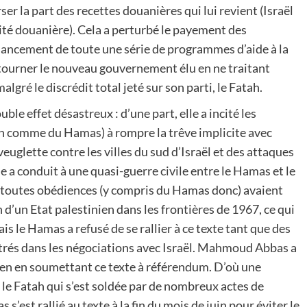
ser la part des recettes douanières qui lui revient (Israël
ité douanière). Cela a perturbé le payement des
nancement de toute une série de programmes d’aide à la
ntourner le nouveau gouvernement élu en ne traitant
gré le discrédit total jeté sur son parti, le Fatah.
le effet désastreux : d’une part, elle a incité les
ah comme du Hamas) à rompre la trêve implicite avec
aveuglette contre les villes du sud d’Israël et des attaques
lle a conduit à une quasi-guerre civile entre le Hamas et le
de toutes obédiences (y compris du Hamas donc) avaient
d’un Etat palestinien dans les frontières de 1967, ce qui
s le Hamas a refusé de se rallier à ce texte tant que des
strés dans les négociations avec Israël. Mahmoud Abbas a
en en soumettant ce texte à référendum. D’où une
 le Fatah qui s’est soldée par de nombreux actes de
s’est rallié au texte à la fin du mois de juin pour éviter le