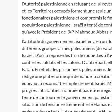
l’Autorité palestinienne en refusant de lui rever
et les Territoires occupés forment une seule un
fonctionnaires palestiniens et compromis le fi
population palestinienne. Israël a tenté de co
qu’avec le Président de l’AP, Mahmoud Abbas, mal
L’attitude du gouvernement israélien a eu un doub
différents groupes armés palestiniens (du Fat
Israël. D’où la reprise des tirs de roquettes à l’
contre les soldats et les colons. D’autre part, e
Fatah. En effet, des prisonniers palestiniens 
rédigé une plate-forme qui demande la création 
équivaut à reconnaître implicitement Israël. Mai
progrès substantiels n’auraient pas été enregi
tenté de contourner le gouvernement palestini
situation de tension extrême entre le Hamas et
violence de part et d’autre. Finalement, le Hamas 