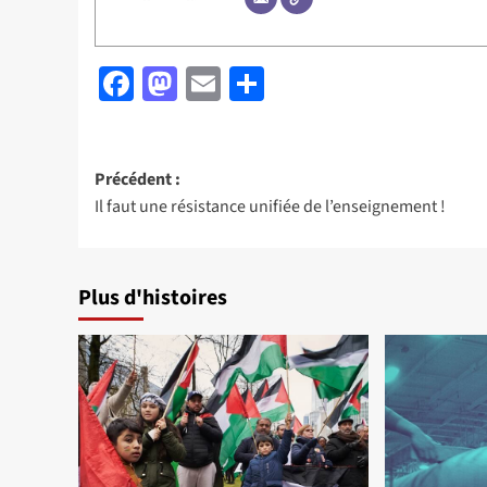
Facebook
Mastodon
Email
Partager
Navigation
Précédent :
Il faut une résistance unifiée de l’enseignement !
d’article
Plus d'histoires