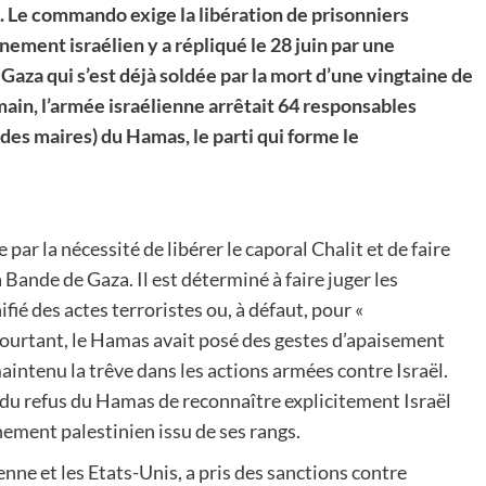
t. Le commando exige la libération de prisonniers
ement israélien y a répliqué le 28 juin par une
aza qui s’est déjà soldée par la mort d’une vingtaine de
main, l’armée israélienne arrêtait 64 responsables
 des maires) du Hamas, le parti qui forme le
par la nécessité de libérer le caporal Chalit et de faire
 Bande de Gaza. Il est déterminé à faire juger les
ié des actes terroristes ou, à défaut, pour «
Pourtant, le Hamas avait posé des gestes d’apaisement
 maintenu la trêve dans les actions armées contre Israël.
 du refus du Hamas de reconnaître explicitement Israël
nement palestinien issu de ses rangs.
enne et les Etats-Unis, a pris des sanctions contre