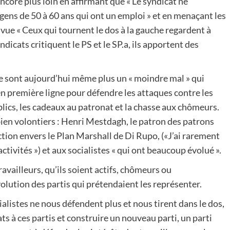
core plus loin en affirmant que « Le syndicat ne
s gens de 50 à 60 ans qui ont un emploi » et en menaçant les
 vue « Ceux qui tournent le dos à la gauche regardent à
yndicats critiquent le PS et le SP.a, ils apportent des
 ne sont aujourd’hui même plus un « moindre mal » qui
 en première ligne pour défendre les attaques contre les
blics, les cadeaux au patronat et la chasse aux chômeurs.
 bien volontiers : Henri Mestdagh, le patron des patrons
tion envers le Plan Marshall de Di Rupo, («J’ai rarement
ctivités ») et aux socialistes « qui ont beaucoup évolué ».
ravailleurs, qu’ils soient actifs, chômeurs ou
olution des partis qui prétendaient les représenter.
ocialistes ne nous défendent plus et nous tirent dans le dos,
ats à ces partis et construire un nouveau parti, un parti