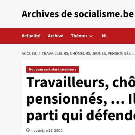
Aller
Archives de socialisme.be
au
contenu
Actualité
Archive
Thèmes
NL
ACCUEIL
TRAVAILLEURS, CHÔMEURS, JEUNES, PENSIONNÉS, …
Nouveau parti des travailleurs
Travailleurs, ch
pensionnés, … I
parti qui défend
novembre 13, 2005