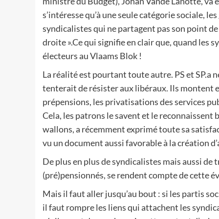
ministre du Budget), Johan Vande Lanotte, va en
s’intéresse qu’à une seule catégorie sociale, le
syndicalistes qui ne partagent pas son point de
droite ».Ce qui signifie en clair que, quand les s
électeurs au Vlaams Blok !
La réalité est pourtant toute autre. PS et SP.a
tenterait de résister aux libéraux. Ils montent
prépensions, les privatisations des services pu
Cela, les patrons le savent et le reconnaissent
wallons, a récemment exprimé toute sa satisfac
vu un document aussi favorable à la création d’a
De plus en plus de syndicalistes mais aussi de t
(pré)pensionnés, se rendent compte de cette év
Mais il faut aller jusqu’au bout : si les partis s
il faut rompre les liens qui attachent les syndic