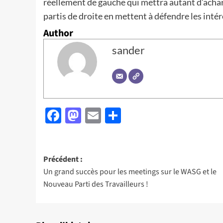
réellement de gauche qui mettra autant d’achar
partis de droite en mettent à défendre les intér
Author
sander
Facebook
Mastodon
Email
Partager
Navigation
Précédent :
Un grand succès pour les meetings sur le WASG et le
d’article
Nouveau Parti des Travailleurs !