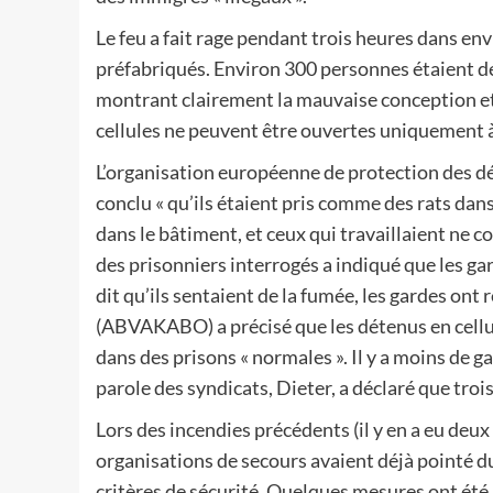
Le feu a fait rage pendant trois heures dans en
préfabriqués. Environ 300 personnes étaient dét
montrant clairement la mauvaise conception et 
cellules ne peuvent être ouvertes uniquement à l
L’organisation européenne de protection des dé
conclu « qu’ils étaient pris comme des rats dan
dans le bâtiment, et ceux qui travaillaient ne c
des prisonniers interrogés a indiqué que les ga
dit qu’ils sentaient de la fumée, les gardes ont 
(ABVAKABO) a précisé que les détenus en cellul
dans des prisons « normales ». Il y a moins de 
parole des syndicats, Dieter, a déclaré que tro
Lors des incendies précédents (il y en a eu deux
organisations de secours avaient déjà pointé du
critères de sécurité. Quelques mesures ont été 