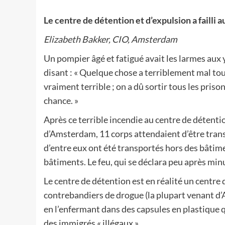
Le centre de détention et d’expulsion a failli 
Elizabeth Bakker, CIO, Amsterdam
Un pompier âgé et fatigué avait les larmes aux y
disant : « Quelque chose a terriblement mal tourn
vraiment terrible ; on a dû sortir tous les priso
chance. »
Après ce terrible incendie au centre de détenti
d’Amsterdam, 11 corps attendaient d’être tran
d’entre eux ont été transportés hors des bâtime
bâtiments. Le feu, qui se déclara peu après minu
Le centre de détention est en réalité un centre d
contrebandiers de drogue (la plupart venant d’
en l’enfermant dans des capsules en plastique qu
des immigrés « illégaux ».