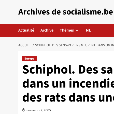
Aller
Archives de socialisme.be
au
contenu
Actualité
Archive
Thèmes
NL
ACCUEIL
SCHIPHOL. DES SANS-PAPIERS MEURENT DANS UN INC
Europe
Schiphol. Des s
dans un incendi
des rats dans un
novembre 2, 2005