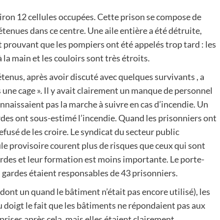
viron 12 cellules occupées. Cette prison se compose de
enues dans ce centre. Une aile entière a été détruite,
prouvant que les pompiers ont été appelés trop tard : les
a main et les couloirs sont très étroits.
tenus, après avoir discuté avec quelques survivants , a
s une cage ». Il y avait clairement un manque de personnel
onnaissaient pas la marche à suivre en cas d’incendie. Un
rdes ont sous-estimé l’incendie. Quand les prisonniers ont
refusé de les croire. Le syndicat du secteur public
e provisoire courent plus de risques que ceux qui sont
gardes et leur formation est moins importante. Le porte-
is gardes étaient responsables de 43 prisonniers.
 dont un quand le bâtiment n’était pas encore utilisé), les
 doigt le fait que les bâtiments ne répondaient pas aux
prises après cela, mais elles étaient clairement