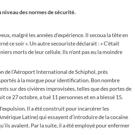
au niveau des normes de sécurité.
eux, malgré les années d’expérience. Il secoua la tête en
é ce soir ». Un autre secouriste déclarait : « C’était
nniers morts de leur cellule. Ils n’ont pas eu la moindre
on de l’Aéroport International de Schiphol, près
sportés à la morgue pour identification. Bon nombre
nts sur des civières improvisées, telles que des portes de
it ce 27 octobre, a tué 11 personnes et en a blessé 15.
’expulsion. Il a été construit pour incarcérer les
Amérique Latine) qui essayent d’introduire de la cocaïne
’ils avalent. Par la suite, il a été employé pour enfermer