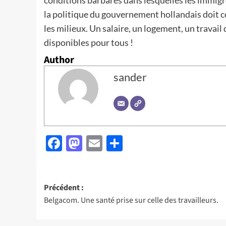
conditions barbares dans lesquelles les immigré
la politique du gouvernement hollandais doit con
les milieux. Un salaire, un logement, un travail
disponibles pour tous !
Author
sander
Facebook
Mastodon
Email
Partager
Navigation
Précédent :
Belgacom. Une santé prise sur celle des travailleurs.
d’article