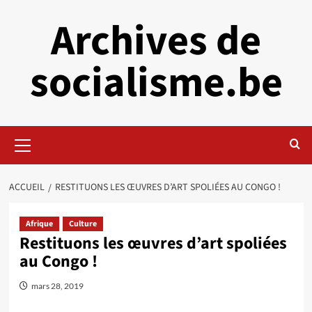
Aller
Archives de
au
contenu
socialisme.be
Menu
principal
ACCUEIL
RESTITUONS LES ŒUVRES D’ART SPOLIÉES AU CONGO !
Afrique
Culture
Restituons les œuvres d’art spoliées
au Congo !
mars 28, 2019