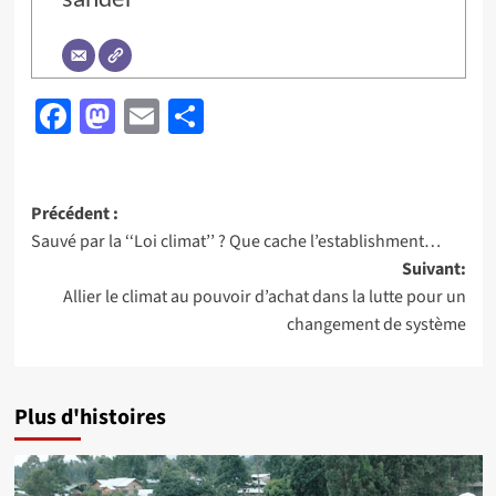
Facebook
Mastodon
Email
Partager
Navigation
Précédent :
Sauvé par la ‘‘Loi climat’’ ? Que cache l’establishment…
d’article
Suivant:
Allier le climat au pouvoir d’achat dans la lutte pour un
changement de système
Plus d'histoires