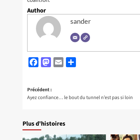
Author
sander
Facebook
Mastodon
Email
Partager
Navigation
Précédent :
Ayez confiance… le bout du tunnel n’est pas si loin
d’article
Plus d'histoires