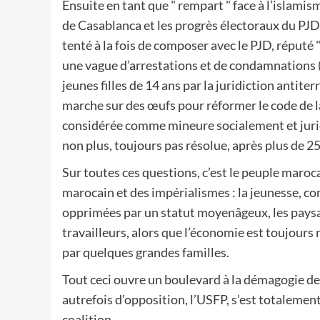
Ensuite en tant que " rempart " face à l’islami
de Casablanca et les progrès électoraux du PJ
tenté à la fois de composer avec le PJD, réputé "
une vague d’arrestations et de condamnations (
jeunes filles de 14 ans par la juridiction anti
marche sur des œufs pour réformer le code de la 
considérée comme mineure socialement et jurid
non plus, toujours pas résolue, après plus de 25
Sur toutes ces questions, c’est le peuple maroca
marocain et des impérialismes : la jeunesse, c
opprimées par un statut moyenâgeux, les paysan
travailleurs, alors que l’économie est toujours
par quelques grandes familles.
Tout ceci ouvre un boulevard à la démagogie des
autrefois d’opposition, l’USFP, s’est totalemen
coalition.