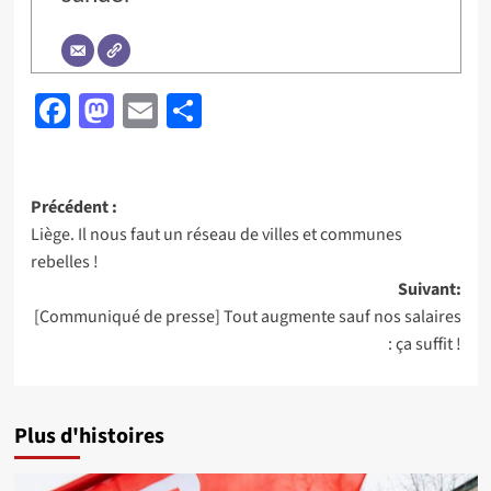
Facebook
Mastodon
Email
Partager
Navigation
Précédent :
Liège. Il nous faut un réseau de villes et communes
d’article
rebelles !
Suivant:
[Communiqué de presse] Tout augmente sauf nos salaires
: ça suffit !
Plus d'histoires