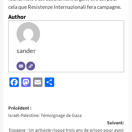
cela que Resistenze Internazionali fera campagne.
Author
sander
Facebook
Mastodon
Email
Partager
Navigation
Précédent :
Israël-Palestine: Témoignage de Gaza
d’article
Suivant:
Espagne : Un activiste risque trois ans de prison pour avoir