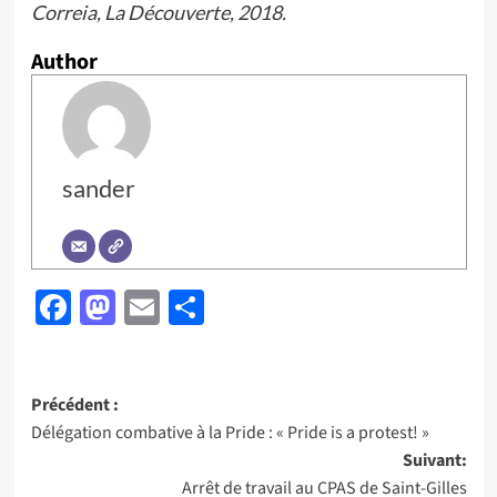
Correia, La Découverte, 2018.
Author
sander
Facebook
Mastodon
Email
Partager
Navigation
Précédent :
Délégation combative à la Pride : « Pride is a protest! »
d’article
Suivant:
Arrêt de travail au CPAS de Saint-Gilles