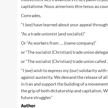
capitalisme. Nous aimerions être tenus au cou
Comrades,
“I (we) have learned about your appeal throug
“As a trade unionist (and socialist)”
Or “As workers from …. (name company)”
or “The socialist (Christian) trade union dele
or “The socialist (Christian) trade union called
“I (we) wish to express my (our) solidarity wit
against austerity. We demand the release of al
in Iran and support the building of a movement 
the grip of both dictatorship and capitalism. 
future struggles”
Author