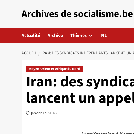
Aller
Archives de socialisme.be
au
contenu
Actualité
Archive
Thèmes
NL
ACCUEIL
IRAN: DES SYNDICATS INDÉPENDANTS LANCENT UN A
Moyen-Orient et Afrique du Nord
Iran: des syndi
lancent un appel 
janvier 15, 2018
Manifestation à Kerman