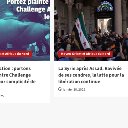
 et Afrique du Nord
Moyen-Orient et Afrique du Nord
action : portons
La Syrie après Assad. Ravivée
ntre Challenge
de ses cendres, la lutte pour la
our complicité de
libération continue
janvier 30, 2025
025