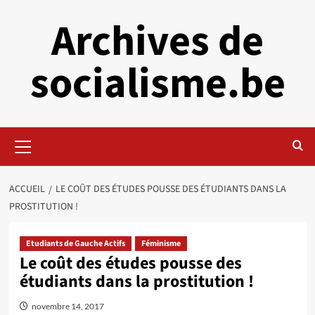
Aller
Archives de
au
contenu
socialisme.be
Menu
principal
ACCUEIL
LE COÛT DES ÉTUDES POUSSE DES ÉTUDIANTS DANS LA
PROSTITUTION !
Etudiants de Gauche Actifs
Féminisme
Le coût des études pousse des
étudiants dans la prostitution !
novembre 14, 2017