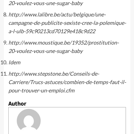
20-voulez-vous-une-sugar-baby
http://www.lalibre.be/actu/belgique/une-
campagne-de-publicite-sexiste-cree-la-polemique-
a-l-ulb-59c90213cd70129e418c9d22
http://www.moustique.be/19352/prostitution-
20-voulez-vous-une-sugar-baby
Idem
http://www.stepstone.be/Conseils-de-
Carriere/Trucs-astuces/combien-de-temps-faut-il-
pour-trouver-un-emploi.cfm
Author