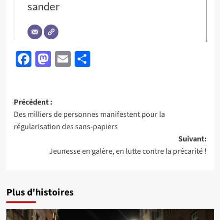
sander
Facebook
Mastodon
Email
Partager
Navigation
Précédent :
Des milliers de personnes manifestent pour la
d’article
régularisation des sans-papiers
Suivant:
Jeunesse en galère, en lutte contre la précarité !
Plus d'histoires